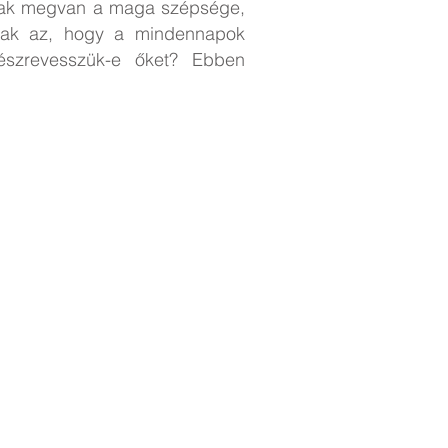
nak megvan a maga szépsége,
sak az, hogy a mindennapok
észrevesszük-e őket? Ebben