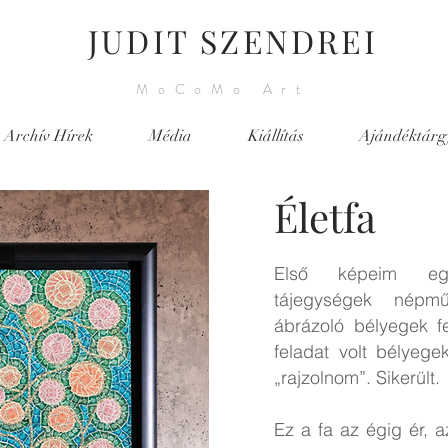
JUDIT SZENDREI
MoCoMo Art
Archív Hírek
Média
Kiállítás
Ajándéktárg
Életfa
Első képeim eg
tájegységek népmű
ábrázoló bélyegek f
feladat volt bélyeg
„rajzolnom”. Sikerült.
Ez a fa az égig ér, a