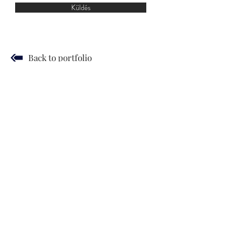
Küldés
Back to portfolio
JUDIT SZENDREI
© 2019 by Gergely Czimer
Hírlevél
ÁSZF
Adatkezelési Nyilatkozat