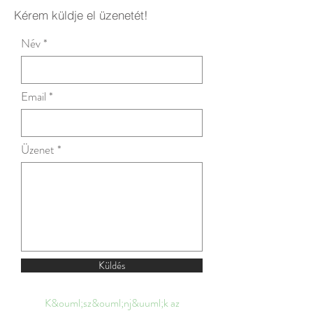
Kérem küldje el üzenetét!
Név
Email
Üzenet
Küldés
K&ouml;sz&ouml;nj&uuml;k az