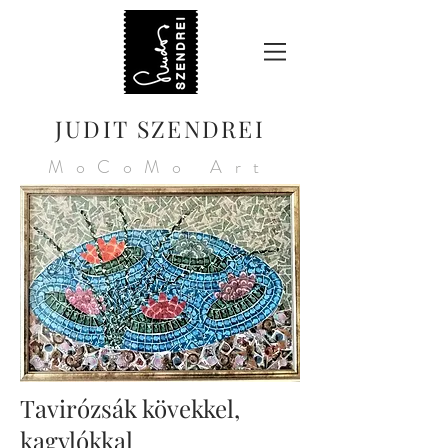
JUDIT SZENDREI
MoCoMo Art
Tavirózsák kövekkel,
kagylókkal