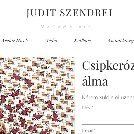
JUDIT SZENDREI
MoCoMo Art
Archív Hírek
Média
Kiállítás
Ajándéktárg
Csipkeró
álma
Kérem küldje el üzene
Név
Email