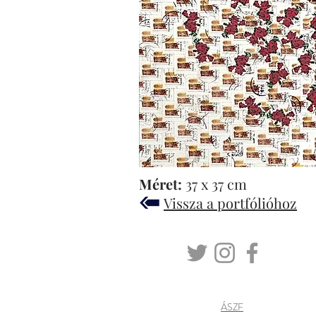
Méret:
37 x 37 cm
Vissza a portfólióhoz
ÁSZF