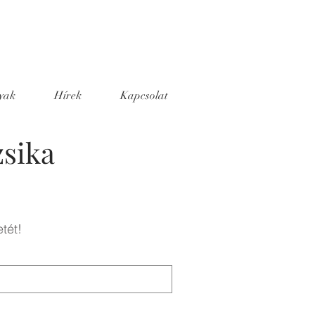
yak
Hírek
Kapcsolat
zsika
tét!