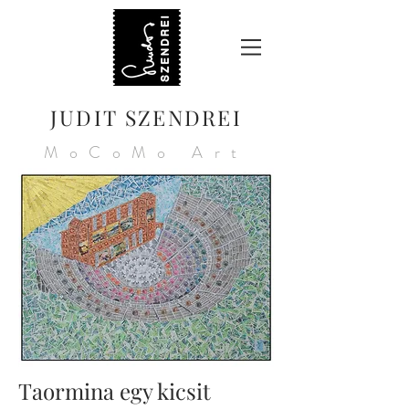
JUDIT SZENDREI
MoCoMo Art
Taormina egy kicsit