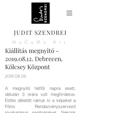
JUDIT SZENDREI
MoCoMo Art
Kiállítás megnyitó -
2019.08.12
. Debrecen,
Kölcsey Központ
2019.08.09
.
A megnyitó hétfői napra esett,
délután 3 órára volt meghirdetve.
Előtte délelőtt raktuk ki a képeket a
Főnix Rendezvényszervező
munkatársai segítségével. Nekünk