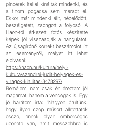
pincérek itallal kínáltak mindenki, és
a finom pogácsa sem maradt el.
Ekkor már mindenki állt, nézelődött,
beszélgetett, zsongott a folyosó. A
Haon-tól érkezett fotós készítette
képek jól visszaadják a hangulatot.
Az újságírónő korrekt beszámolót írt
az eseményről, melyet itt lehet
elolvasni:
https://haon.hu/kultura/helyi-
kultura/szendrei-judit-belyegek-es-
viragok-kiallitas-3478297/
Remélem, nem csak én éreztem jól
magamat, hanem a vendégek is. Egy
jó barátom írta: "Nagyon örültünk,
hogy ilyen szép műsort állítottatok
össze, ennek olyan emberséges
üzenete van, amit messzebbre is
hallani kellene. A kiállításod sok