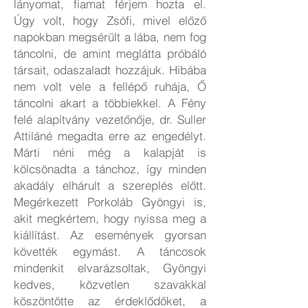
lányomat, fiamat férjem hozta el.
Úgy volt, hogy Zsófi, mivel előző
napokban megsérült a lába, nem fog
táncolni, de amint meglátta próbáló
társait, odaszaladt hozzájuk. Hibába
nem volt vele a fellépő ruhája, Ő
táncolni akart a többiekkel. A Fény
felé alapítvány vezetőnője, dr. Suller
Attiláné megadta erre az engedélyt.
Márti néni még a kalapját is
kölcsönadta a tánchoz, így minden
akadály elhárult a szereplés előtt.
Megérkezett Porkoláb Gyöngyi is,
akit megkértem, hogy nyissa meg a
kiállítást. Az események gyorsan
követték egymást. A táncosok
mindenkit elvarázsoltak, Gyöngyi
kedves, közvetlen szavakkal
köszöntötte az érdeklődőket, a