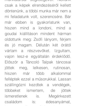
csak a képek elrendezéséről kellett
döntenünk, a többi munka már nem a
mi feladatunk volt, szerencsére. Bár
már ebben is gyakorlatunk van,
hiszen mind a londoni, mind a
goudai kiállításon mindent hárman
oldottunk meg: Zsófi lányom, férjem
és jó magam. Délután két órától
vártam a részvevőket. Izgultam,
vajon lesz-e egyáltalán érdeklődő.
Először a Táncoló Talpak táncosai
jöttek meg, lelkesen, rutinosan,
hiszen már több alkalommal
felléptek ezzel a műsorukkal. Lassan
szállingózni kezdtek a vendégek,
többeket ismertem, de jöttek
ismeretlenek is. Megérkezett
családom is: édesanyámat,