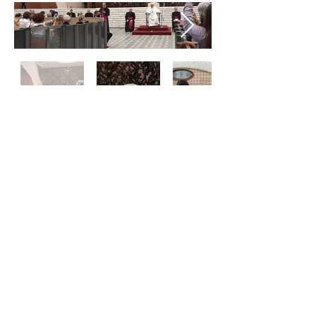
Share
Vissza
JUDIT SZENDREI
© 2019 by Gergely Czimer
Hírlevél