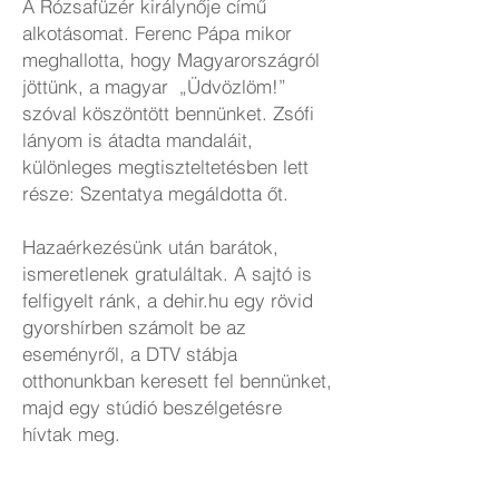
A Rózsafüzér királynője című
alkotásomat. Ferenc Pápa mikor
meghallotta, hogy Magyarországról
jöttünk, a magyar „Üdvözlöm!”
szóval köszöntött bennünket. Zsófi
lányom is átadta mandaláit,
különleges megtiszteltetésben lett
része: Szentatya megáldotta őt.
Hazaérkezésünk után barátok,
ismeretlenek gratuláltak. A sajtó is
felfigyelt ránk, a dehir.hu egy rövid
gyorshírben számolt be az
eseményről, a DTV stábja
otthonunkban keresett fel bennünket,
majd egy stúdió beszélgetésre
hívtak meg.