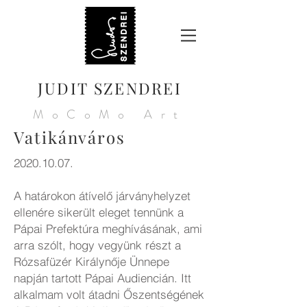
JUDIT SZENDREI
MoCoMo Art
Vatikánváros
2020.10.07
.
A határokon átívelő járványhelyzet
ellenére sikerült eleget tennünk a
Pápai Prefektúra meghívásának, ami
arra szólt, hogy vegyünk részt a
Rózsafüzér Királynője Ünnepe
napján tartott Pápai Audiencián. Itt
alkalmam volt átadni Őszentségének