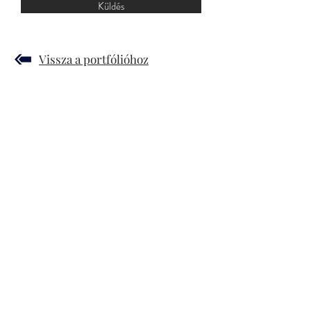
Küldés
Vissza a portfólióhoz
JUDIT SZENDREI
© 2019 by Gergely Czimer
Hírlevél
ÁSZF
Adatkezelési Nyilatkozat