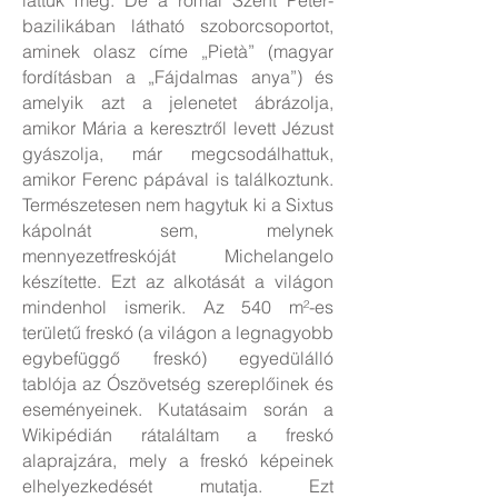
láttuk még. De a római Szent Péter-
bazilikában látható szoborcsoportot,
aminek olasz címe „Pietà” (magyar
fordításban a „Fájdalmas anya”) és
amelyik azt a jelenetet ábrázolja,
amikor Mária a keresztről levett Jézust
gyászolja, már megcsodálhattuk,
amikor Ferenc pápával is találkoztunk.
Természetesen nem hagytuk ki a Sixtus
kápolnát sem, melynek
mennyezetfreskóját Michelangelo
készítette. Ezt az alkotását a világon
mindenhol ismerik. Az 540 m²-es
területű freskó (a világon a legnagyobb
egybefüggő freskó) egyedülálló
tablója az Ószövetség szereplőinek és
eseményeinek. Kutatásaim során a
Wikipédián rátaláltam a freskó
alaprajzára, mely a freskó képeinek
elhelyezkedését mutatja. Ezt