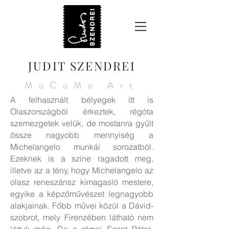
JUDIT SZENDREI
MoCoMo Art
A felhasznált bélyegek itt is
Olaszországból érkeztek, régóta
szemezgetek velük, de mostanra gyűlt
össze nagyobb mennyiség a
Michelangelo munkái sorozatból.
Ezeknek is a színe ragadott meg,
illetve az a tény, hogy Michelangelo az
olasz reneszánsz kimagasló mestere,
egyike a képzőművészet legnagyobb
alakjainak. Főbb művei közül a Dávid-
szobrot, mely Firenzében látható nem