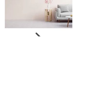
Méret:
68 x 36 cm
Státusz:
Koncsik Lilka
művészettörténész, kurátor
Megosztom
JUDIT SZENDREI
© 2019 by Gergely Czimer