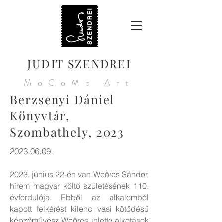
JUDIT SZENDREI
MoCoMo Art
Berzsenyi Dániel
Könyvtár,
Szombathely, 2023
2023.06.09
.
2023. június 22-én van Weöres Sándor,
hírem magyar költő születésének 110.
évfordulója. Ebből az alkalomból
kapott felkérést kilenc vasi kötődésű
képzőművész Weöres ihlette alkotások