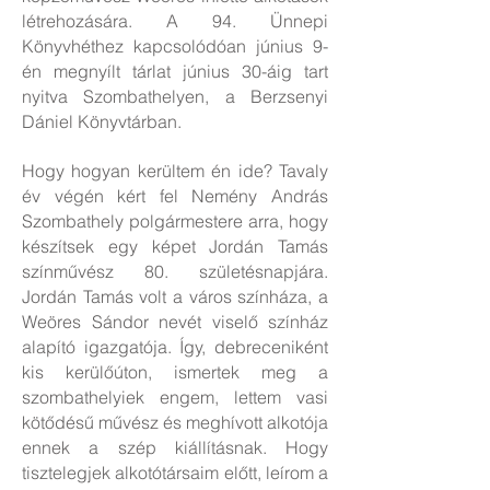
létrehozására. A 94. Ünnepi
Könyvhéthez kapcsolódóan június 9-
én megnyílt tárlat június 30-áig tart
nyitva Szombathelyen, a Berzsenyi
Dániel Könyvtárban.
Hogy hogyan kerültem én ide? Tavaly
év végén kért fel Nemény András
Szombathely polgármestere arra, hogy
készítsek egy képet Jordán Tamás
színművész 80. születésnapjára.
Jordán Tamás volt a város színháza, a
Weöres Sándor nevét viselő színház
alapító igazgatója. Így, debreceniként
kis kerülőúton, ismertek meg a
szombathelyiek engem, lettem vasi
kötődésű művész és meghívott alkotója
ennek a szép kiállításnak. Hogy
tisztelegjek alkotótársaim előtt, leírom a