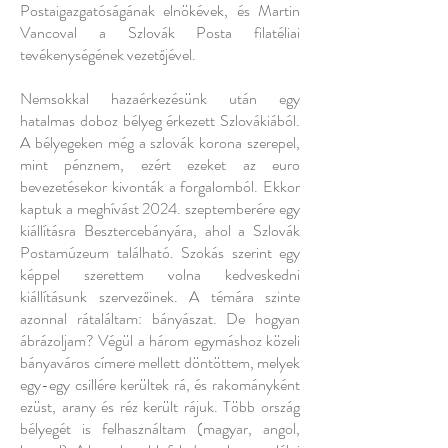
Postaigazgatóságának elnökévek, és Martin
Vancoval a Szlovák Posta filatéliai
tevékenységének vezetőjével.
Nemsokkal hazaérkezésünk után egy
hatalmas doboz bélyeg érkezett Szlovákiából.
A bélyegeken még a szlovák korona szerepel,
mint pénznem, ezért ezeket az euro
bevezetésekor kivonták a forgalomból. Ekkor
kaptuk a meghívást 2024. szeptemberére egy
kiállításra Besztercebányára, ahol a Szlovák
Postamúzeum található. Szokás szerint egy
képpel szerettem volna kedveskedni
kiállításunk szervezőinek. A témára szinte
azonnal rátaláltam: bányászat. De hogyan
ábrázoljam? Végül a három egymáshoz közeli
bányaváros címere mellett döntöttem, melyek
egy-egy csillére kerültek rá, és rakományként
ezüst, arany és réz került rájuk. Több ország
bélyegét is felhasználtam (magyar, angol,