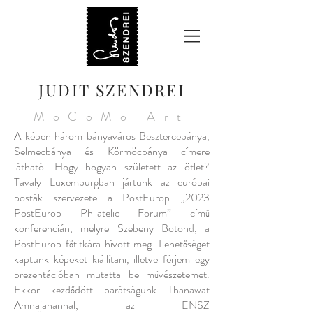
JUDIT SZENDREI
MoCoMo Art
A képen három bányaváros Besztercebánya,
Selmecbánya és Körmöcbánya címere
látható. Hogy hogyan született az ötlet?
Tavaly Luxemburgban jártunk az európai
posták szervezete a PostEurop „2023
PostEurop Philatelic Forum” című
konferencián, melyre Szebeny Botond, a
PostEurop főtitkára hívott meg. Lehetőséget
kaptunk képeket kiállítani, illetve férjem egy
prezentációban mutatta be művészetemet.
Ekkor kezdődött barátságunk Thanawat
Amnajanannal, az ENSZ