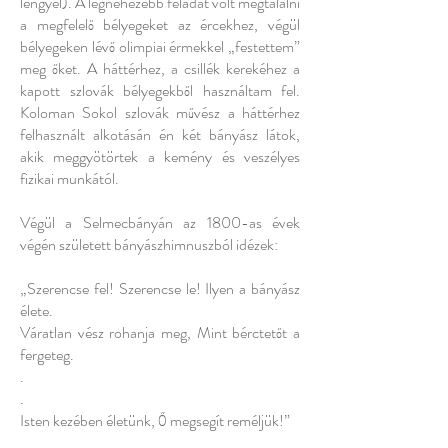
lengyel). A legnehezebb feladat volt megtalálni
a megfelelő bélyegeket az ércekhez, végül
bélyegeken lévő olimpiai érmekkel „festettem”
meg őket. A háttérhez, a csillék kerekéhez a
kapott szlovák bélyegekből használtam fel.
Koloman Sokol szlovák művész a háttérhez
felhasznált alkotásán én két bányász látok,
akik meggyötörtek a kemény és veszélyes
fizikai munkától.
Végül a Selmecbányán az 1800-as évek
végén született bányászhimnuszból idézek:
„Szerencse fel! Szerencse le! Ilyen a bányász
élete.
Váratlan vész rohanja meg, Mint bérctetőt a
fergeteg.
.
.
Isten kezében életünk, Ő megsegít reméljük!”