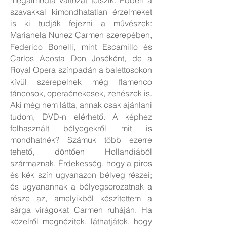
megálmodta változat tetszik. Ebben a
szavakkal kimondhatatlan érzelmeket
is ki tudják fejezni a művészek:
Marianela Nunez Carmen szerepében,
Federico Bonelli, mint Escamillo és
Carlos Acosta Don Joséként, de a
Royal Opera színpadán a balettosokon
kívül szerepelnek még flamenco
táncosok, operaénekesek, zenészek is.
Aki még nem látta, annak csak ajánlani
tudom, DVD-n elérhető. A képhez
felhasznált bélyegekről mit is
mondhatnék? Számuk több ezerre
tehető, döntően Hollandiából
származnak. Érdekesség, hogy a piros
és kék szín ugyanazon bélyeg részei;
és ugyanannak a bélyegsorozatnak a
része az, amelyikből készítettem a
sárga virágokat Carmen ruháján. Ha
közelről megnézitek, láthatjátok, hogy