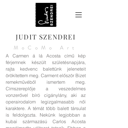
JUDIT SZENDREI
MoCoMo Art
A Carmen á lá Acosta című kép
férjemnek készült születésnapjára,
rajta kedvenc balettünk jeleneteit
örökítettem meg. Carment először Bizet
remekművéből ismertem meg.
Címszereplője a veszedelmes
vonzerővel bíró cigánylány, aki az
operairodalom legizgalmasabb női
karaktere. A témát több balett társulat
is feldolgozta. Nekünk legjobban a
kubai származású Carlos Acosta