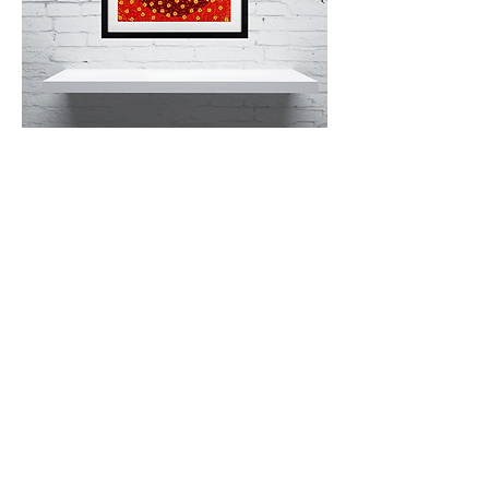
Méret:
50 x 49 cm
Státusz:
magántulajdonban
Megosztom
JUDIT SZENDREI
© 2019 by Gergely Czimer